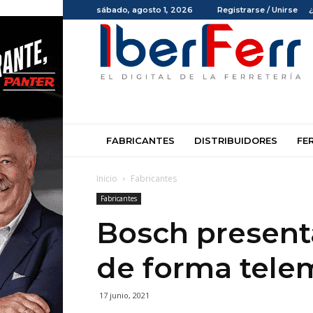
sábado, agosto 1, 2026
Registrarse / Unirse
Iberferr
FABRICANTES
DISTRIBUIDORES
FE
Inicio
Fabricantes
Fabricantes
Bosch present
de forma telem
17 junio, 2021