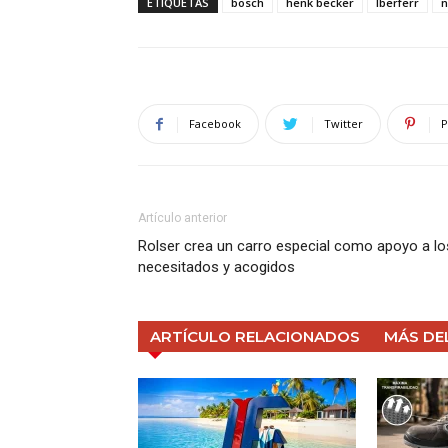
ETIQUETAS
bosch
henk becker
Iberferr
n
Facebook
Twitter
P
Artículo anterior
Rolser crea un carro especial como apoyo a lo
necesitados y acogidos
ARTÍCULO RELACIONADOS
MÁS DE