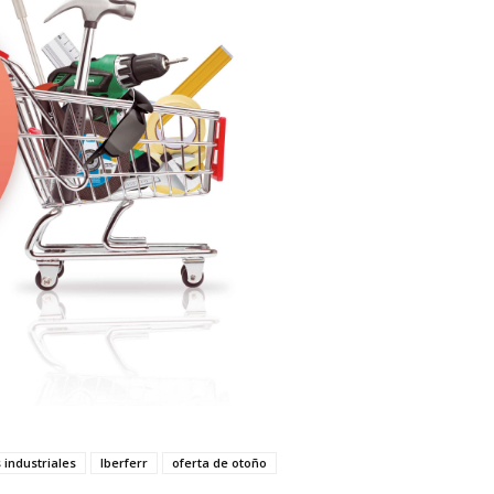
industriales
Iberferr
oferta de otoño