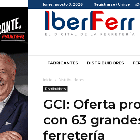
lunes, agosto 3, 2026
Registrarse / Unirse
¿Q
Iberferr
FABRICANTES
DISTRIBUIDORES
FE
Inicio
Distribuidores
Distribuidores
GCI: Oferta pr
con 63 grande
ferretería