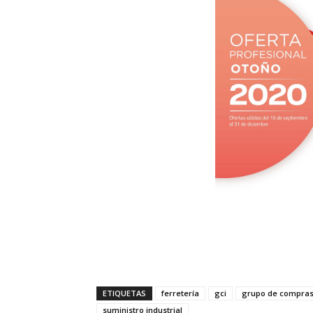
ETIQUETAS
ferretería
gci
grupo de compras 
suministro industrial