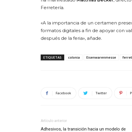
Ferretería.
«A la importancia de un certamen presen
formatos digitales a fin de apoyar con va
después de la feria», añade.
ETIQUETAS
colonia
Eisenwarenmesse
ferre
Facebook
Twitter
P
Artículo anterior
Adhesivos, la transición hacia un modelo de