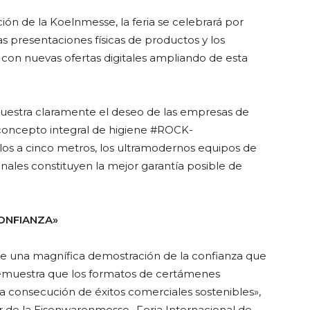
ción de la Koelnmesse, la feria se celebrará por
s presentaciones físicas de productos y los
con nuevas ofertas digitales ampliando de esta
muestra claramente el deseo de las empresas de
l concepto integral de higiene #ROCK-
llos a cinco metros, los ultramodernos equipos de
nales constituyen la mejor garantía posible de
ONFIANZA»
tuye una magnífica demostración de la confianza que
y demuestra que los formatos de certámenes
 la consecución de éxitos comerciales sostenibles»,
or de la Eisenwarenmesse -Feria Internacional de