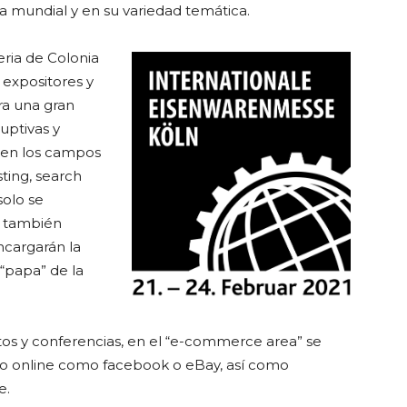
ia mundial y en su variedad temática.
eria de Colonia
 expositores y
ra una gran
uptivas y
o en los campos
ting, search
solo se
o también
ncargarán la
 “papa” de la
tos y conferencias, en el “e-commerce area” se
o online como facebook o eBay, así como
e.