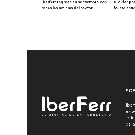
Iberferr regresa en septiembre con
Clickfer po
todas las noticias del sector
folleto esti
SO
Iber
espe
indu
es l