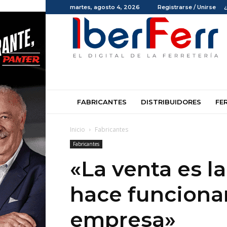
martes, agosto 4, 2026
Registrarse / Unirse
Iberferr
FABRICANTES
DISTRIBUIDORES
FE
Inicio
Fabricantes
Fabricantes
«La venta es l
hace funciona
empresa»