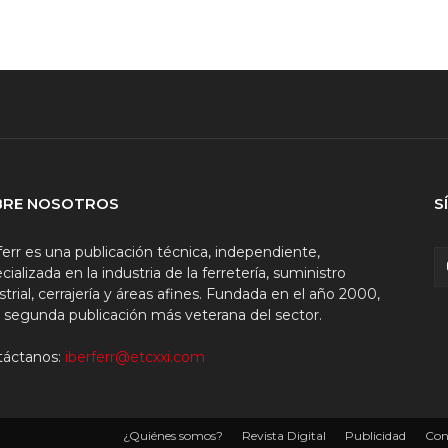
BRE NOSOTROS
S
ferr es una publicación técnica, independiente,
cializada en la industria de la ferretería, suministro
strial, cerrajería y áreas afines. Fundada en el año 2000,
a segunda publicación más veterana del sector.
táctanos:
iberferr@etcxxi.com
¿Quiénes somos?
Revista Digital
Publicidad
Con