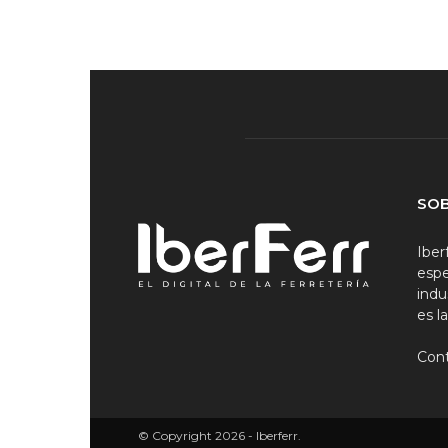
SO
Iber
espe
indu
es l
Con
© Copyright 2026 - Iberferr.