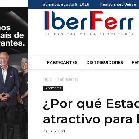
domingo, agosto 9, 2026
Registrarse / Unirse
Iberferr
FABRICANTES
DISTRIBUIDORES
FE
Inicio
Fabricantes
Fabricantes
¿Por qué Esta
atractivo para 
19 julio, 2021