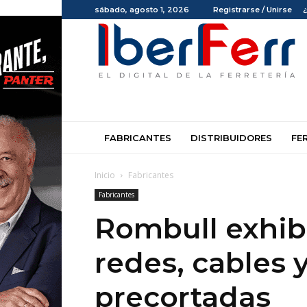
sábado, agosto 1, 2026
Registrarse / Unirse
Iberferr
FABRICANTES
DISTRIBUIDORES
FE
Inicio
Fabricantes
Fabricantes
Rombull exhib
redes, cables 
precortadas