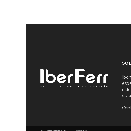
SO
Iber
espe
indu
es l
Con
© Copyright 2026 - Iberferr.