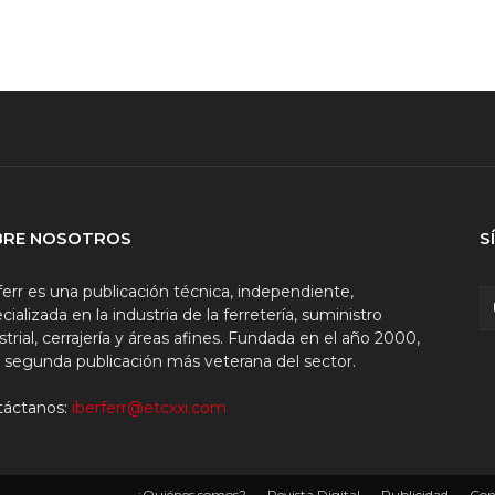
BRE NOSOTROS
S
ferr es una publicación técnica, independiente,
cializada en la industria de la ferretería, suministro
strial, cerrajería y áreas afines. Fundada en el año 2000,
a segunda publicación más veterana del sector.
táctanos:
iberferr@etcxxi.com
¿Quiénes somos?
Revista Digital
Publicidad
Con