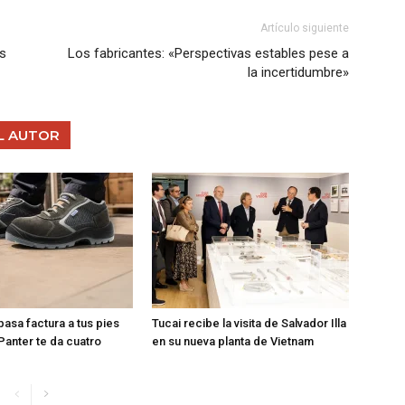
Artículo siguiente
es
Los fabricantes: «Perspectivas estables pese a
la incertidumbre»
L AUTOR
 pasa factura a tus pies
Tucai recibe la visita de Salvador Illa
Panter te da cuatro
en su nueva planta de Vietnam