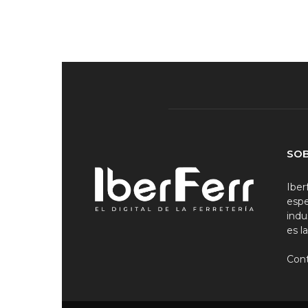
SO
Iber
espe
indu
es l
Con