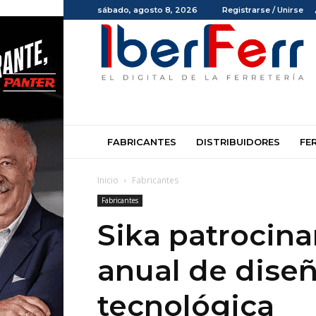
sábado, agosto 8, 2026
Registrarse / Unirse
Iberferr
FABRICANTES
DISTRIBUIDORES
FE
Inicio
Fabricantes
Fabricantes
Sika patrocin
anual de dise
tecnológica