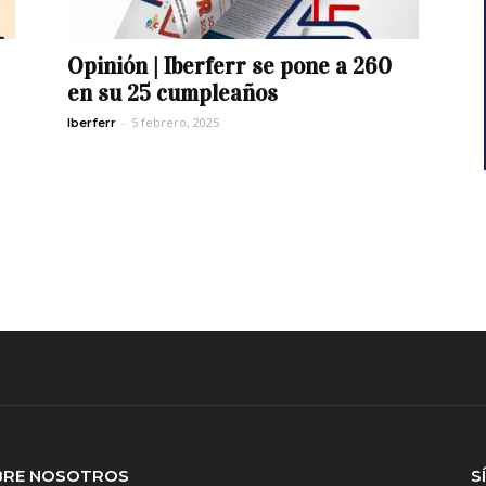
Opinión | Iberferr se pone a 260
en su 25 cumpleaños
-
5 febrero, 2025
Iberferr
BRE NOSOTROS
S