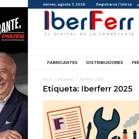
viernes, agosto 7, 2026
Registrarse / Unirse
¿
Iberferr
FABRICANTES
DISTRIBUIDORES
FE
Inicio
Etiquetas
Iberferr 2025
Etiqueta: Iberferr 2025