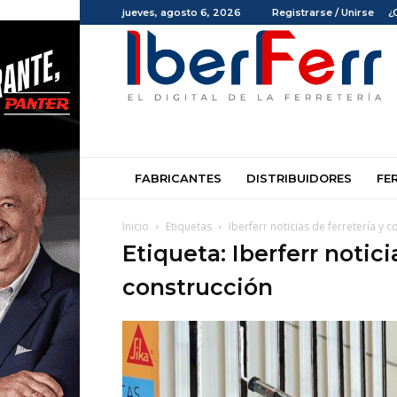
jueves, agosto 6, 2026
Registrarse / Unirse
¿
Iberferr
FABRICANTES
DISTRIBUIDORES
FE
Inicio
Etiquetas
Iberferr noticias de ferretería y 
Etiqueta: Iberferr notici
construcción