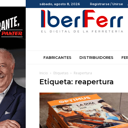
sábado, agosto 8, 2026
Registrarse / Unirse
Iberferr
FABRICANTES
DISTRIBUIDORES
FE
Inicio
Etiquetas
Reapertura
Etiqueta: reapertura