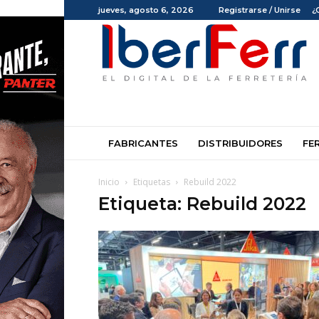
jueves, agosto 6, 2026
Registrarse / Unirse
¿
Iberferr
FABRICANTES
DISTRIBUIDORES
FE
Inicio
Etiquetas
Rebuild 2022
Etiqueta: Rebuild 2022