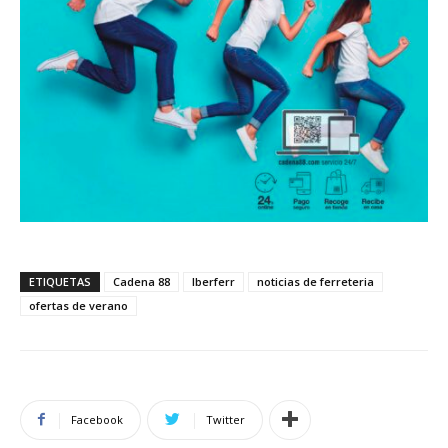
ETIQUETAS
Cadena 88
Iberferr
noticias de ferreteria
ofertas de verano
Facebook
Twitter