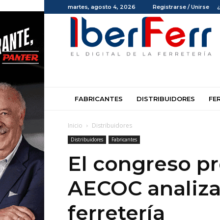
martes, agosto 4, 2026
Registrarse / Unirse
Iberferr
FABRICANTES
DISTRIBUIDORES
FE
Inicio
Distribuidores
Distribuidores
Fabricantes
El congreso pr
AECOC analiza 
ferretería