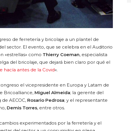
so de ferretería y bricolaje a un plantel de
del sector. El evento, que se celebra en el Auditorio
n «estrellas» como
Thierry Coeman
, especialista
lga del bricolaje, que dejará bien claro por qué el
e hacía antes de la Covid
«.
 congreso el vicepresidente en Europa y Latam de
de Bricoalliance,
Miguel Almeida
; la gerente del
ng de AECOC,
Rosario Pedrosa
; y el representante
no,
Demis Torres
, entre otros.
 cambios experimentados por la ferretería y el
uestas del sector a un consumidor en plena