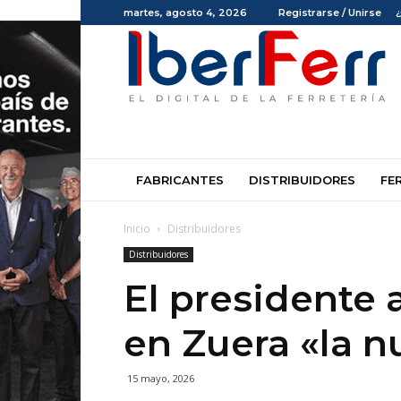
martes, agosto 4, 2026
Registrarse / Unirse
Iberferr
FABRICANTES
DISTRIBUIDORES
FE
Inicio
Distribuidores
Distribuidores
El presidente
en Zuera «la n
15 mayo, 2026