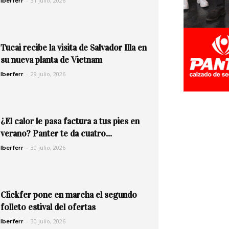
-
31 julio, 2026
Iberferr
Tucai recibe la visita de Salvador Illa en
su nueva planta de Vietnam
-
29 julio, 2026
Iberferr
¿El calor le pasa factura a tus pies en
verano? Panter te da cuatro...
-
30 julio, 2026
Iberferr
Clickfer pone en marcha el segundo
folleto estival del ofertas
-
30 julio, 2026
Iberferr