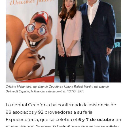
Cristina Menéndez, gerente de Cecofersa junto a Rafael Martín, gerente de
Delcredit España, la financiera de la central. FOTO: SPF.
La central Cecofersa ha confirmado la asistencia de
88 asociados y 92 proveedores a su feria
Expocecofersa, que se celebra el
6 y 7 de octubre
en
el circuito del Jarama (Madrid) con todas las medidas