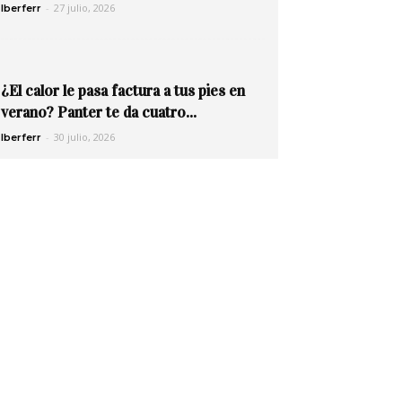
-
27 julio, 2026
Iberferr
¿El calor le pasa factura a tus pies en
verano? Panter te da cuatro...
-
30 julio, 2026
Iberferr