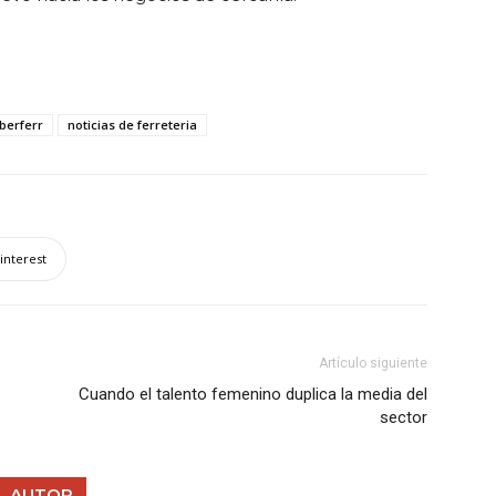
Iberferr
noticias de ferreteria
interest
Artículo siguiente
Cuando el talento femenino duplica la media del
sector
L AUTOR