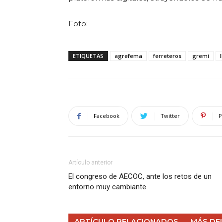
Foto:
ETIQUETAS
agrefema
ferreteros
gremi
Facebook
Twitter
P
Artículo anterior
El congreso de AECOC, ante los retos de un
entorno muy cambiante
ARTÍCULO RELACIONADOS
MÁS DE