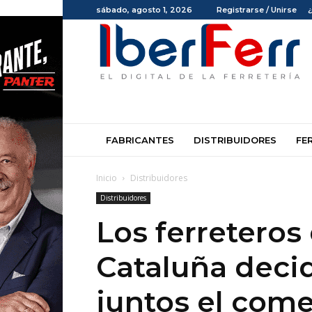
sábado, agosto 1, 2026
Registrarse / Unirse
Iberferr
FABRICANTES
DISTRIBUIDORES
FE
Inicio
Distribuidores
Distribuidores
Los ferreteros
Cataluña deci
juntos el come