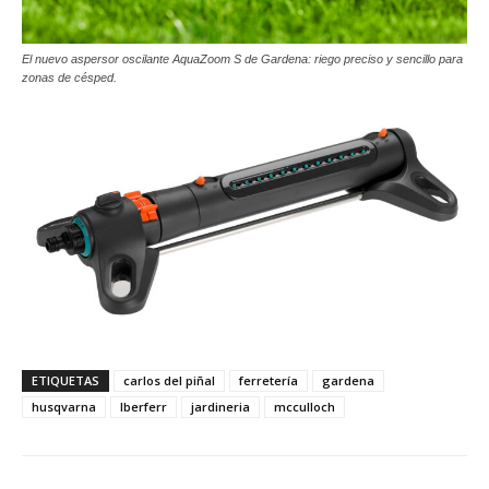
El nuevo aspersor oscilante AquaZoom S de Gardena: riego preciso y sencillo para
zonas de césped.
ETIQUETAS
carlos del piñal
ferretería
gardena
husqvarna
Iberferr
jardineria
mcculloch