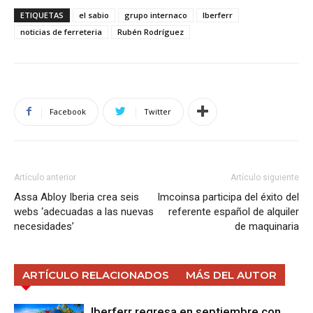
ETIQUETAS
el sabio
grupo internaco
Iberferr
noticias de ferreteria
Rubén Rodríguez
Facebook
Twitter
Artículo anterior
Artículo siguiente
Assa Abloy Iberia crea seis
Imcoinsa participa del éxito del
webs ‘adecuadas a las nuevas
referente español de alquiler
necesidades’
de maquinaria
ARTÍCULO RELACIONADOS
MÁS DEL AUTOR
Iberferr regresa en septiembre con