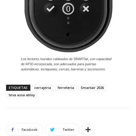
Los lectores murales cableados de SMARTair, con capacidad
de RFID incorporada, son adecuados para puertas
automáticas, torniquetes, cercas, barreras y ascensores.
ETIQUETAS
cerrajeria
ferretería
Smartair 2026
tesa assa abloy
Facebook
Twitter