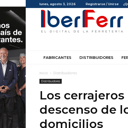
lunes, agosto 3, 2026
Registrarse / Unirse
¿Q
Iberferr
FABRICANTES
DISTRIBUIDORES
FE
Inicio
Distribuidores
Distribuidores
Los cerrajeros
descenso de lo
domicilios