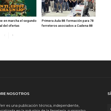
ne en marcha el segundo
Primera Aula 88: formación para 78
val del ofertas
ferreteros asociados a Cadena 88
BRE NOSOTROS
S
ferr es una publicación técnica, independiente,
cializada en la industria de la ferretería, suministro