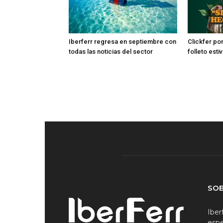
Iberferr regresa en septiembre con
Clickfer po
todas las noticias del sector
folleto esti
SO
Iber
espe