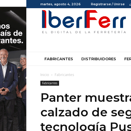
martes, agosto 4, 2026
Registrarse / Unirse
Iberferr
FABRICANTES
DISTRIBUIDORES
FE
Inicio
Fabricantes
Fabricantes
Panter muestra
calzado de se
tecnología Pus