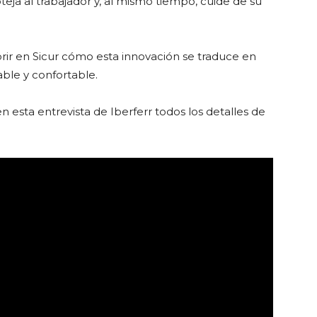
eja al trabajador y, al mismo tiempo, cuide de su
brir en Sicur cómo esta innovación se traduce en
able y confortable.
n esta entrevista de Iberferr todos los detalles de