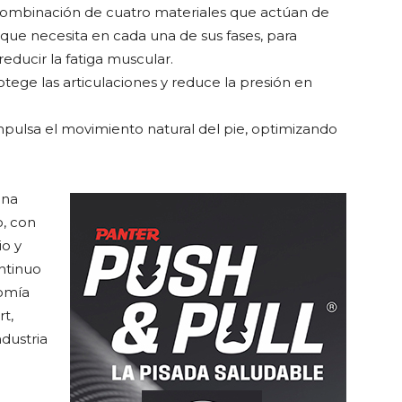
a combinación de cuatro materiales que actúan de
 que necesita en cada una de sus fases, para
educir la fatiga muscular.
otege las articulaciones y reduce la presión en
 impulsa el movimiento natural del pie, optimizando
una
o, con
io y
ntinuo
nomía
t,
dustria