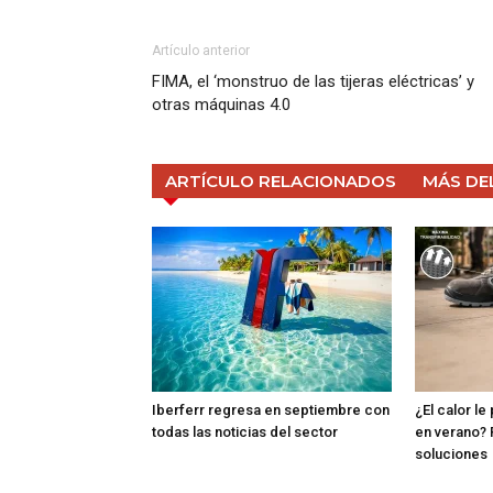
Artículo anterior
FIMA, el ‘monstruo de las tijeras eléctricas’ y
otras máquinas 4.0
ARTÍCULO RELACIONADOS
MÁS DE
Iberferr regresa en septiembre con
¿El calor le
todas las noticias del sector
en verano? 
soluciones