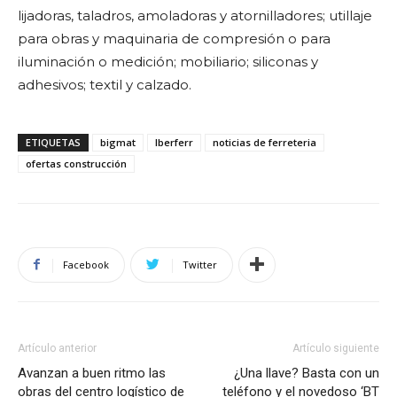
lijadoras, taladros, amoladoras y atornilladores; utillaje
para obras y maquinaria de compresión o para
iluminación o medición; mobiliario; siliconas y
adhesivos; textil y calzado.
ETIQUETAS
bigmat
Iberferr
noticias de ferreteria
ofertas construcción
Facebook
Twitter
Artículo anterior
Artículo siguiente
Avanzan a buen ritmo las
¿Una llave? Basta con un
obras del centro logístico de
teléfono y el novedoso ‘BT