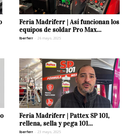
o
Feria Madriferr | Así funcionan los
equipos de soldar Pro Max...
-
26 mayo, 2025
Iberferr
po
Feria Madriferr | Pattex SP 101,
rellena, sella y pega 101...
-
23 mayo, 2025
Iberferr