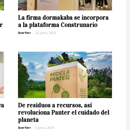
La firma dormakaba se incorpora
r
a la plataforma Construnario
-
26 junio, 2025
Iberferr
ya
De residuos a recursos, así
revoluciona Panter el cuidado del
planeta
-
5 junio, 2025
Iberferr