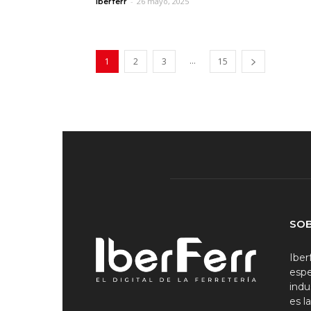
-
26 mayo, 2025
Iberferr
...
1
2
3
15
SO
Iber
espe
indu
es l