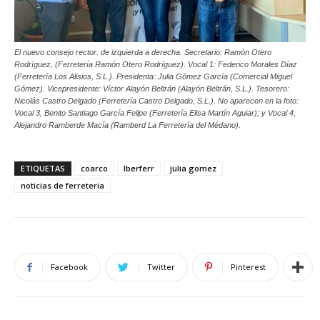
El nuevo consejo rector. de izquierda a derecha. Secretario: Ramón Otero
Rodríguez, (Ferretería Ramón Otero Rodríguez). Vocal 1: Federico Morales Díaz
(Ferretería Los Alisios, S.L.). Presidenta: Julia Gómez García (Comercial Miguel
Gómez). Vicepresidente: Víctor Alayón Beltrán (Alayón Beltrán, S.L.). Tesorero:
Nicolás Castro Delgado (Ferretería Castro Delgado, S.L.). No aparecen en la foto:
Vocal 3, Benito Santiago García Felipe (Ferretería Elisa Martín Aguiar); y Vocal 4,
Alejandro Ramberde Macía (Ramberd La Ferretería del Médano).
ETIQUETAS
coarco
Iberferr
julia gomez
noticias de ferreteria
Facebook
Twitter
Pinterest