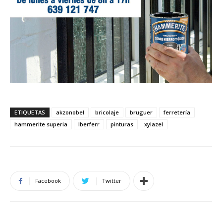
ETIQUETAS
akzonobel
bricolaje
bruguer
ferretería
hammerite superia
Iberferr
pinturas
xylazel
Facebook
Twitter