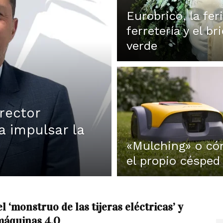
Eurobrico, la fer
ferretería y el b
verde
rector
a impulsar la
«Mulching» o có
el propio césped
l ‘monstruo de las tijeras eléctricas’ y
máquinas 4.0