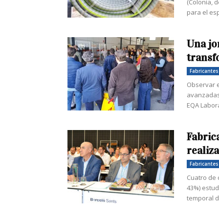
(Colonia, d
para el esp
Una jo
transf
Fabricantes
Observar e
avanzadas 
EQA Laborat
Fabric
realiz
Fabricantes
Cuatro de c
43%) estud
temporal d