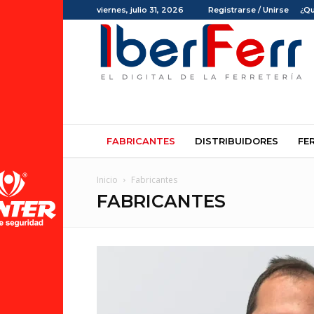
viernes, julio 31, 2026
Registrarse / Unirse
¿Q
Iberferr
FABRICANTES
DISTRIBUIDORES
FE
Inicio
Fabricantes
FABRICANTES