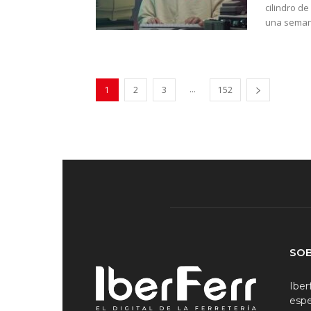
cilindro d
una semana
...
1
2
3
152
SO
Iber
espe