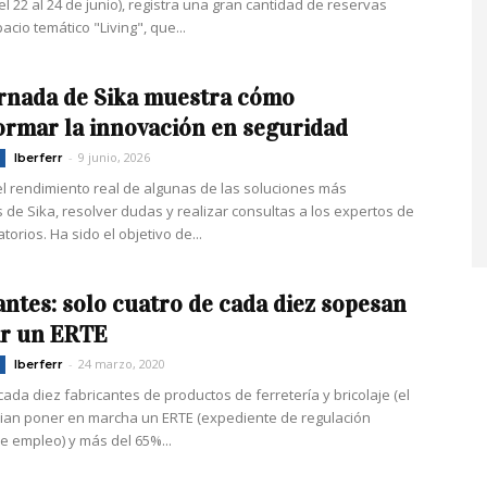
el 22 al 24 de junio), registra una gran cantidad de reservas
acio temático "Living", que...
rnada de Sika muestra cómo
ormar la innovación en seguridad
-
9 junio, 2026
Iberferr
l rendimiento real de algunas de las soluciones más
de Sika, resolver dudas y realizar consultas a los expertos de
orios. Ha sido el objetivo de...
antes: solo cuatro de cada diez sopesan
ar un ERTE
-
24 marzo, 2020
Iberferr
ada diez fabricantes de productos de ferretería y bricolaje (el
ian poner en marcha un ERTE (expediente de regulación
e empleo) y más del 65%...