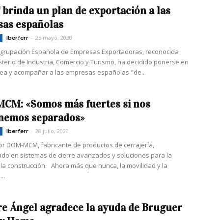
brinda un plan de exportación a las
as españolas
-
25 mayo, 2020
Iberferr
Agrupación Española de Empresas Exportadoras, reconocida
isterio de Industria, Comercio y Turismo, ha decidido ponerse en
nea y acompañar a las empresas españolas "de...
M: «Somos más fuertes si nos
nemos separados»
-
28 julio, 2020
Iberferr
r DOM-MCM, fabricante de productos de cerrajería,
ado en sistemas de cierre avanzados y soluciones para la
y la construcción. Ahora más que nunca, la movilidad y la
..
re Ángel agradece la ayuda de Bruguer