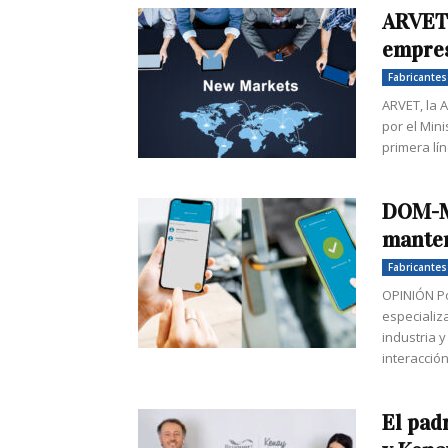
ARVET 
empres
Fabricantes
ARVET, la 
por el Min
primera lí
DOM-MC
mante
Fabricantes
OPINIÓN Po
especializ
industria 
interacción.
El pad