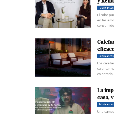
y Ken
Fabricantes
El color pu
en las emo
consumidor
Calefa
eficace
Fabricantes
Los calefa
calentar nu
calentarlo,
La imp
casa, 
Fabricantes
Una campañ