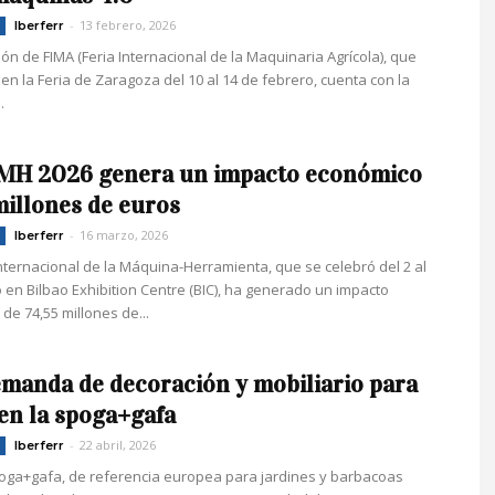
-
13 febrero, 2026
Iberferr
ión de FIMA (Feria Internacional de la Maquinaria Agrícola), que
en la Feria de Zaragoza del 10 al 14 de febrero, cuenta con la
.
MH 2026 genera un impacto económico
millones de euros
-
16 marzo, 2026
Iberferr
Internacional de la Máquina-Herramienta, que se celebró del 2 al
 en Bilbao Exhibition Centre (BIC), ha generado un impacto
de 74,55 millones de...
emanda de decoración y mobiliario para
 en la spoga+gafa
-
22 abril, 2026
Iberferr
poga+gafa, de referencia europea para jardines y barbacoas