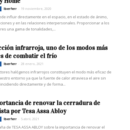
ay Home
-
19 noviembre, 2020
Iberferr
ede influir directamente en el espacio, en el estado de ánimo,
ciones y en las relaciones interpersonales. Proporcionar a los
es una gama de tonalidades,...
cción infrarroja, uno de los modos más
s de combatir el frío
-
28 enero, 2021
Iberferr
ctores halógenos infrarrojos constituyen el modo más eficaz de
estro entorno ya que la fuente de calor atraviesa el aire sin
 incidiendo directamente y de forma...
ortancia de renovar la cerradura de
vista por Tesa Assa Abloy
-
5 abril, 2021
Iberferr
a de TESA ASSA ABLOY sobre la importancia de renovar el