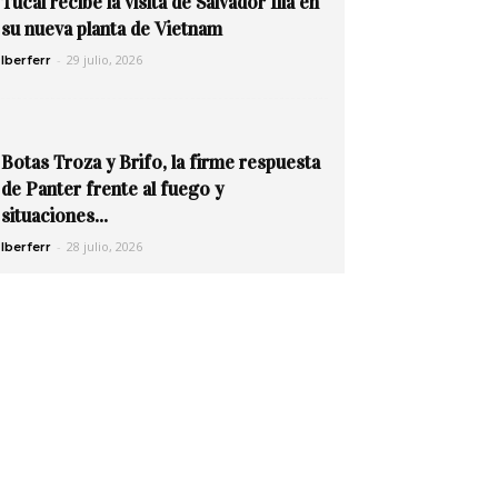
Tucai recibe la visita de Salvador Illa en
su nueva planta de Vietnam
-
29 julio, 2026
Iberferr
Botas Troza y Brifo, la firme respuesta
de Panter frente al fuego y
situaciones...
-
28 julio, 2026
Iberferr