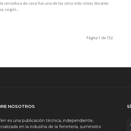
e la cerradura de casa fue una de las cinco más vistas durante
, según...
Página 1 de 152
BRE NOSOTROS
S
ferr es una publicación técnica, independiente,
cializada en la industria de la ferretería, suministro