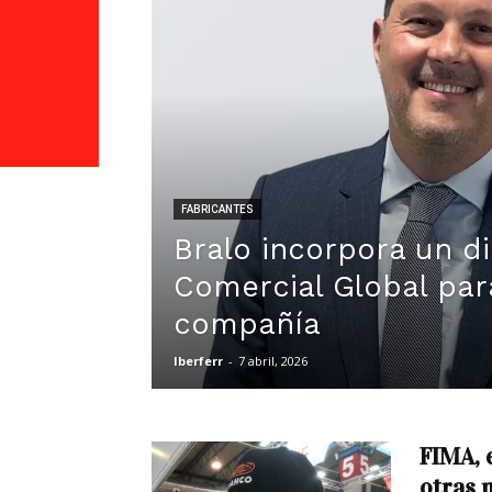
FABRICANTES
Bralo incorpora un di
Comercial Global par
compañía
Iberferr
-
7 abril, 2026
FIMA, e
otras 