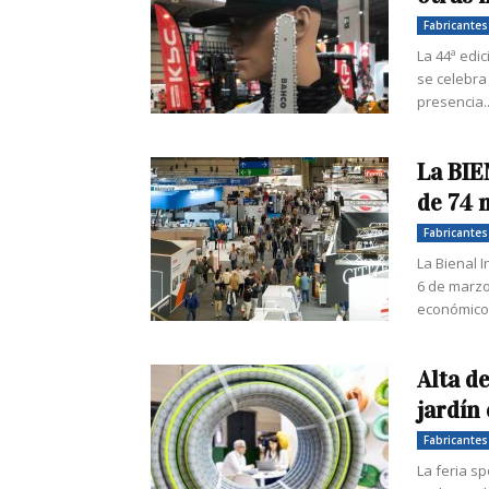
Fabricantes
La 44ª edic
se celebra 
presencia..
La BIE
de 74 
Fabricantes
La Bienal 
6 de marzo
económico 
Alta d
jardín
Fabricantes
La feria s