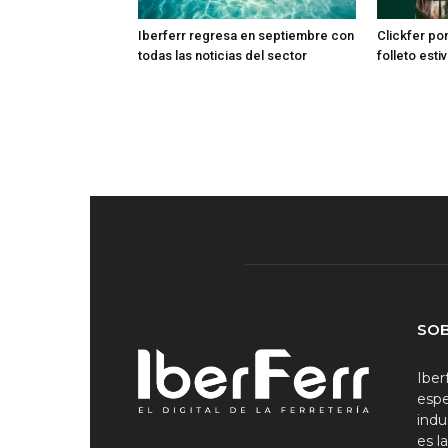
Iberferr regresa en septiembre con
Clickfer po
todas las noticias del sector
folleto esti
SO
Iber
espe
indu
es l