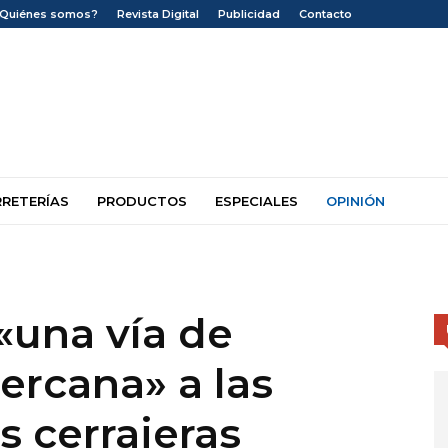
¿Quiénes somos?
Revista Digital
Publicidad
Contacto
RRETERÍAS
PRODUCTOS
ESPECIALES
OPINIÓN
«una vía de
ercana» a las
s cerrajeras