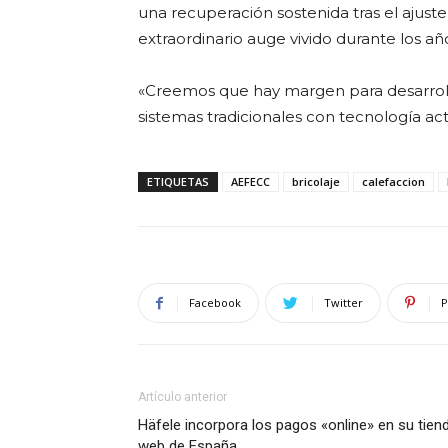
una recuperación sostenida tras el ajust
extraordinario auge vivido durante los añ
«Creemos que hay margen para desarroll
sistemas tradicionales con tecnología act
ETIQUETAS
AEFECC
bricolaje
calefaccion
Facebook
Twitter
P
Artículo anterior
Häfele incorpora los pagos «online» en su tien
web de España