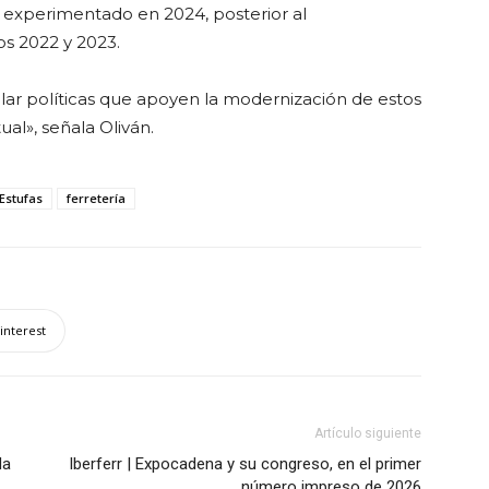
e experimentado en 2024, posterior al
os 2022 y 2023.
ar políticas que apoyen la modernización de estos
ual», señala Oliván.
Estufas
ferretería
interest
Artículo siguiente
da
Iberferr | Expocadena y su congreso, en el primer
número impreso de 2026