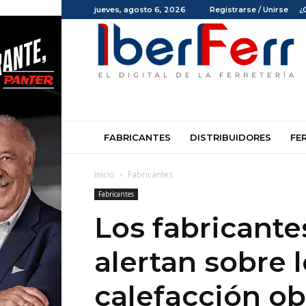
jueves, agosto 6, 2026
Registrarse / Unirse
¿
Iberferr
FABRICANTES
DISTRIBUIDORES
FE
Inicio
Fabricantes
Fabricantes
Los fabricante
alertan sobre 
calefacción ob