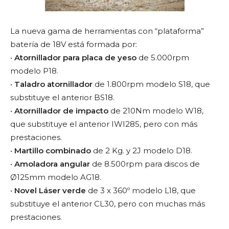
La nueva gama de herramientas con “plataforma”
batería de 18V está formada por:
•
Atornillador para placa de yeso
de 5.000rpm
modelo P18.
•
Taladro atornillador
de 1.800rpm modelo S18, que
substituye el anterior BS18.
•
Atornillador de impacto
de 210Nm modelo W18,
que substituye el anterior IWI285, pero con más
prestaciones.
•
Martillo combinado
de 2 Kg. y 2J modelo D18.
•
Amoladora angular
de 8.500rpm para discos de
Ø125mm modelo AG18.
•
Novel Láser verde
de 3 x 360º modelo L18, que
substituye el anterior CL30, pero con muchas más
prestaciones.